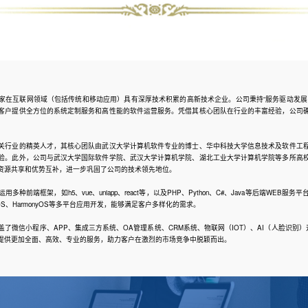
家在互联网领域（包括传统和移动应用）具有深厚技术积累的高新技术企业。公司秉持“服务驱动发展
客户提供全方位的系统定制服务和高性能的软件运营服务。凭借其核心团队在行业的丰富经验，公司
关行业的精英人才，其核心团队由武汉大学计算机软件专业的博士、华中科技大学信息技术及软件工
验。此外，公司与武汉大学国际软件学院、武汉大学计算机学院、湖北工业大学计算机学院等多所高
资源共享和优势互补，进一步巩固了公司的技术领先地位。
种前端框架，如h5、vue、uniapp、react等，以及PHP、Python、C#、Java等后端WEB
id、IOS、HarmonyOS等多平台应用开发，能够满足客户多样化的需求。
了微信小程序、APP、集成三方系统、OA管理系统、CRM系统、物联网（IOT）、AI（人脸识别
提供更加全面、高效、专业的服务，助力客户在激烈的市场竞争中脱颖而出。